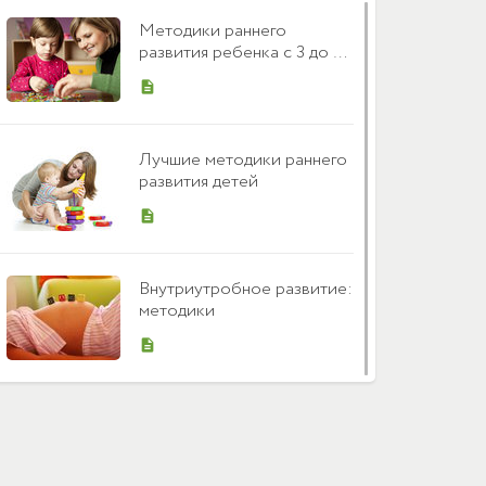
Методики раннего
развития ребенка с 3 до 6
лет
description
Лучшие методики раннего
развития детей
description
Внутриутробное развитие:
методики
description