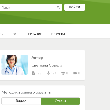
ВОЙТИ
search
ТЬ
СОН
ПИТАНИЕ
ПОКУПКИ
Автор
Светлана Совела
description
179
mic
177
school
0
videocam
0
Методики раннего развития
Видео
Статья