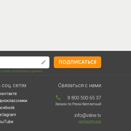
ПОДПИСАТЬСЯ
тку своих персональных данных
 соц. сетях
Связаться с нами
контакте
8 800 500 65 37
дноклассники
Звонок по Росии бесплатный
acebook
nstagram
info@viline.tv
ouTube
напишите нам