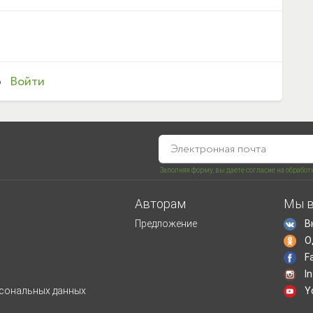
о
Войти
Заполняя форму, вы даете согласие на обрабо
Авторам
Мы в
Предложение
В
О
F
I
рсональных данных
Y