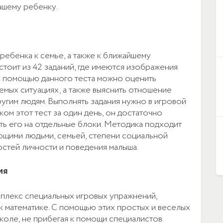
ашему ребенку.
ебенка к семье, а также к ближайшему
тоит из 42 заданий, где имеются изображения
 С помощью данного теста можно оценить
мых ситуациях, а также выяснить отношение
ругим людям. Выполнять задания нужно в игровой
ом этот тест за один день, он достаточно
ть его на отдельные блоки. Методика подходит
ющими людьми, семьей, степени социальной
остей личности и поведения малыша.
ия
плекс специальных игровых упражнений,
к математике. С помощью этих простых и веселых
коле, не прибегая к помощи специалистов.