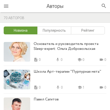
Авторы
70 АВТОРОВ
Новизна
Популярность
Рейтинг
Основатель и руководитель проекта
Sleep-expert: Ольга Добровольская
description
0
mic
0
school
0
videocam
0
Школа Арт-терапии "Пурпурная мята"
description
0
mic
0
school
1
videocam
0
Павел Сагитов