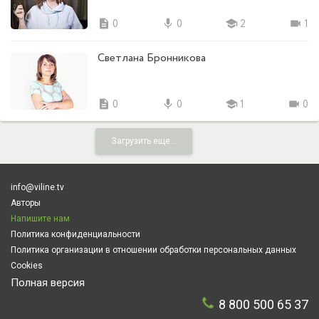
description
0
mic
0
school
2
videocam
1
Светлана Бронникова
description
0
mic
0
school
1
videocam
0
Загрузить еще...
info@viline.tv
Авторы
Напишите нам
Политика конфиденциальности
Политика организации в отношении обработки персональных данных
Cookies
Полная версия
8 800 500 65 37