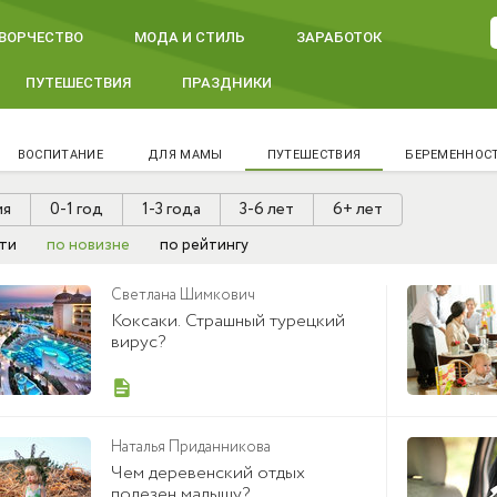
ВОРЧЕСТВО
МОДА И СТИЛЬ
ЗАРАБОТОК
ПУТЕШЕСТВИЯ
ПРАЗДНИКИ
ВОСПИТАНИЕ
ДЛЯ МАМЫ
ПУТЕШЕСТВИЯ
БЕРЕМЕННОС
ия
0-1 год
1-3 года
3-6 лет
6+ лет
ти
по новизне
по рейтингу
Светлана Шимкович
Коксаки. Страшный турецкий
вирус?
Наталья Приданникова
Чем деревенский отдых
полезен малышу?