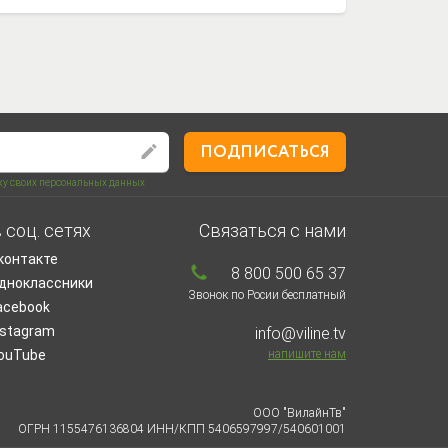
ПОДПИСАТЬСЯ
тку своих персональных данных
 соц. сетях
Связаться с нами
контакте
8 800 500 65 37
дноклассники
Звонок по Росии бесплатный
acebook
nstagram
info@viline.tv
ouTube
напишите нам
ООО "ВилайнТв"
ОГРН 1155476136804 ИНН/КПП 5406597997/540601001