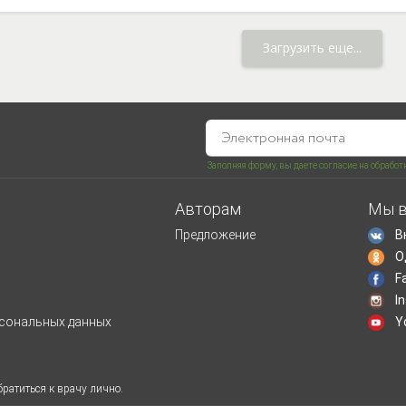
Загрузить еще...
Заполняя форму, вы даете согласие на обрабо
Авторам
Мы в
Предложение
В
О
F
I
рсональных данных
Y
ратиться к врачу лично.