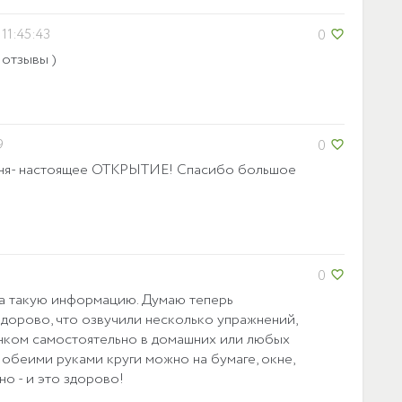
 11:45:43
0
favorite_border
 отзывы )
9
0
favorite_border
меня- настоящее ОТКРЫТИЕ! Спасибо большое
0
favorite_border
за такую информацию. Думаю теперь
дорово, что озвучили несколько упражнений,
нком самостоятельно в домашних или любых
 обеими руками круги можно на бумаге, окне,
но - и это здорово!