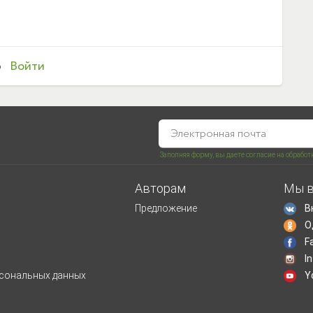
о
Войти
Заполняя форму, вы даете согласие на обрабо
Авторам
Мы в
Предложение
В
О
F
I
рсональных данных
Y