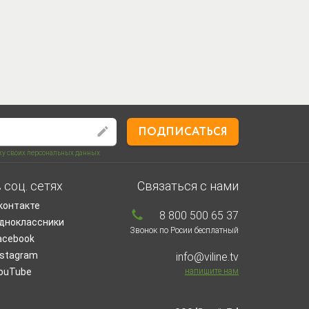
ПОДПИСАТЬСЯ
тку своих персональных данных
 соц. сетях
Связаться с нами
контакте
8 800 500 65 37
дноклассники
Звонок по Росии бесплатный
acebook
nstagram
info@viline.tv
ouTube
напишите нам