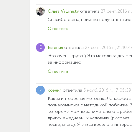
Ольга ViLine.tv
ответила
27 сент. 2016 г.,
Спасибо elena, приятно получать такие
Ответить
Е
Евгения
ответила
27 сент. 2016 г., 21:10:4
Это очень круто!) Эта методика для 
за информацию!
Ответить
к
ксения
ответила
5 нояб. 2016 г., 17:05:39
Какая интересная методика! Спасибо 
познакомиться с методикой поближе. З
которыми можно занимательно с ребё
других ежедневных условиях (рисовать
песке, снеге). Учиться весело и интерес