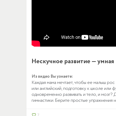
Нескучное развитие — умная 
Из видео Вы узнаете:
Каждая мама мечтает, чтобы ее малыш рос
или английский, подготовку к школе или 
одновременно развивать и тело, и мозг?
гимнастики. Берите простые упражнения н
7
favorite_border