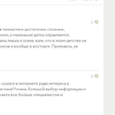
0
favorite_border
в гимнастике достаточно сложные,
оги, и маленькие детки справляются.
ма левша и очень жаль, что в моем детстве не
унков я вообще в восторге. Признаюсь, не
0
favorite_border
 ссылке в интернете ради интереса.а
для меня!!!очень большой выбор информации и
екаете все больше специалистов и