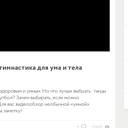
гимнастика для ума и тела
 здоровым и умным. Но что лучше выбрать: танцы
футбол? Зачем выбирать, если можно
 Для вас видеообзор необычной «умной»
а заметку!
5
12691
chat_bubble_outline
visibility