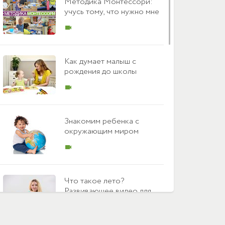
Методика Монтессори:
учусь тому, что нужно мне
videocam
Как думает малыш с
рождения до школы
videocam
Знакомим ребенка с
окружающим миром
videocam
Что такое лето?
Развивающее видео для
малыша
videocam