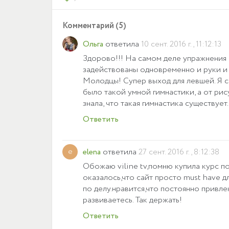
Комментарий (5)
Ольга
ответила
10 сент. 2016 г., 11:12:13
Здорово!!! На самом деле упражнения 
задействованы одновременно и руки и н
Молодцы! Супер выход для левшей. Я са
было такой умной гимнастики, а от рис
знала, что такая гимнастика существует.
Ответить
e
elena
ответила
27 сент. 2016 г., 8:12:38
Обожаю viline tv,помню купила курс по
оказалось,что сайт просто must have 
по делу.нравится,что постоянно привл
развиваетесь. Так держать!
Ответить