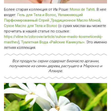
Более старая коллекция от Ив Роше:
Monoi de Tahiti
. В нее
входят:
Гель для Тела и Волос
,
Увлажняющий
Парфюмированный Спрей
,
Традиционное Масло Моной
,
Сухое Масло для Тела и Волос
(о сухих маслах вы можете
прочитать в нашей статье по ссылке:
https://viline.tv/zdorovie/article/suhoe-maslo-kosmeticeskij-
masthev
),
Туалетная Вода «Райские Каникулы»
. Это именно
летняя коллекция.
Все продукты серии содержат биомасло аргании,
получаемое из семян дерева, растущего в Марокко и
Алжире.