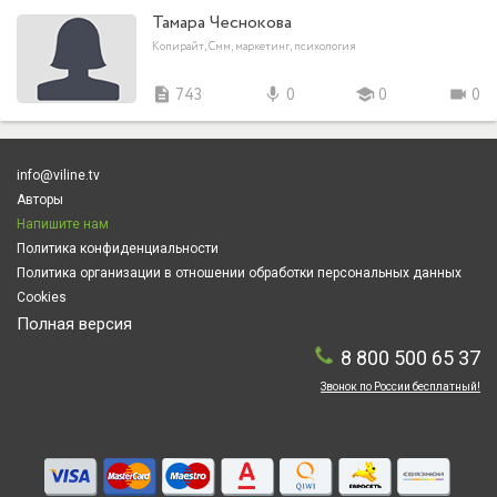
Тамара Чеснокова
Копирайт, Смм, маркетинг, психология
description
743
mic
0
school
0
videocam
0
info@viline.tv
Авторы
Напишите нам
Политика конфиденциальности
Политика организации в отношении обработки персональных данных
Cookies
Полная версия
8 800 500 65 37
Звонок по России бесплатный!