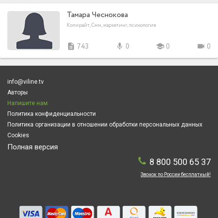
Тамара Чеснокова
Копирайт, Смм, маркетинг, психология
description
743
mic
0
school
0
videocam
0
info@viline.tv
Авторы
Напишите нам
Политика конфиденциальности
Политика организации в отношении обработки персональных данных
Cookies
Полная версия
8 800 500 65 37
Звонок по России бесплатный!