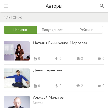
Авторы
4 АВТОРОВ
Новизна
Популярность
Рейтинг
Наталья Винниченко-Морозова
description
0
mic
0
school
3
videocam
0
Денис Терентьев
description
0
mic
0
school
2
videocam
0
Алексей Маматов
Здоровье