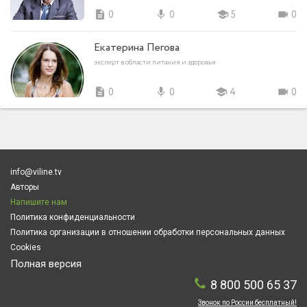
description
0
mic
0
school
5
videocam
0
Екатерина Пегова
эксперт в области питания и здоровья
description
0
mic
0
school
4
videocam
0
info@viline.tv
Авторы
Напишите нам
Политика конфиденциальности
Политика организации в отношении обработки персональных данных
Cookies
Полная версия
8 800 500 65 37
Звонок по России бесплатный!