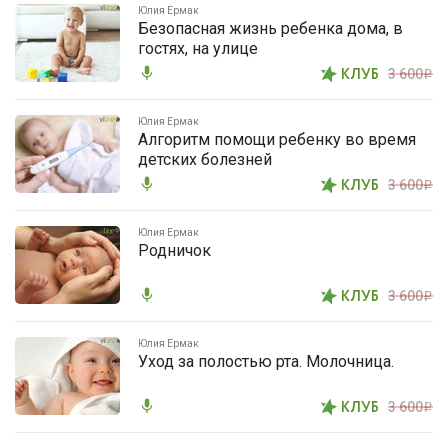
Юлия Ермак
Безопасная жизнь ребенка дома, в
гостях, на улице
mic
КЛУБ
3 600
i
Юлия Ермак
Алгоритм помощи ребенку во время
детских болезней
mic
КЛУБ
3 600
i
Юлия Ермак
Родничок
mic
КЛУБ
3 600
i
Юлия Ермак
Уход за полостью рта. Молочница.
mic
КЛУБ
3 600
i