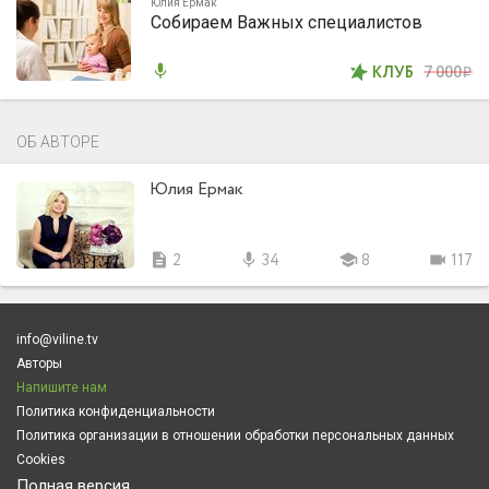
Юлия Ермак
Собираем Важных специалистов
mic
КЛУБ
7 000
i
ОБ АВТОРЕ
Юлия Ермак
description
2
mic
34
school
8
videocam
117
info@viline.tv
Авторы
Напишите нам
Политика конфиденциальности
Политика организации в отношении обработки персональных данных
Cookies
Полная версия