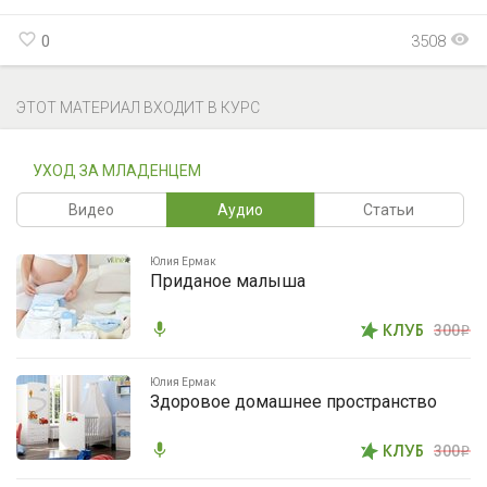
favorite_border
visibility
0
3508
ЭТОТ МАТЕРИАЛ ВХОДИТ В КУРС
УХОД ЗА МЛАДЕНЦЕМ
Видео
Аудио
Статьи
Юлия Ермак
Приданое малыша
mic
КЛУБ
300
i
Юлия Ермак
Здоровое домашнее пространство
mic
КЛУБ
300
i