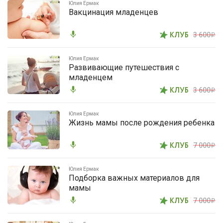
Юлия Ермак
Вакцинация младенцев
mic
КЛУБ
3 600
i
Юлия Ермак
Развивающие путешествия с
младенцем
mic
КЛУБ
3 600
i
Юлия Ермак
Жизнь мамы после рождения ребенка
mic
КЛУБ
7 000
i
Юлия Ермак
Подборка важных материалов для
мамы
mic
КЛУБ
7 000
i