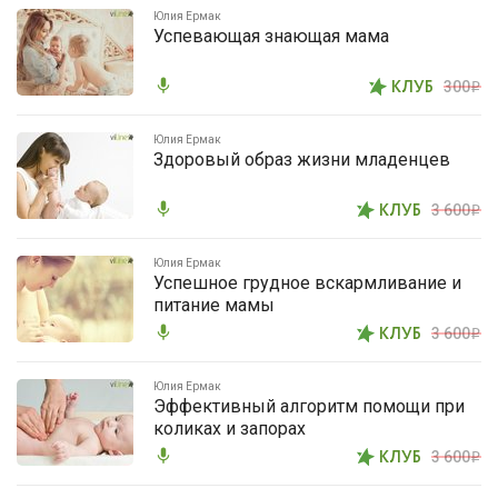
Юлия Ермак
Успевающая знающая мама
mic
КЛУБ
300
i
Юлия Ермак
Здоровый образ жизни младенцев
mic
КЛУБ
3 600
i
Юлия Ермак
Успешное грудное вскармливание и
питание мамы
mic
КЛУБ
3 600
i
Юлия Ермак
Эффективный алгоритм помощи при
коликах и запорах
mic
КЛУБ
3 600
i