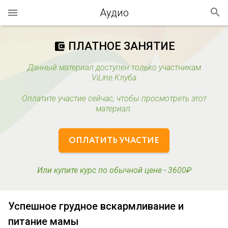
Аудио
ПЛАТНОЕ ЗАНЯТИЕ
account_balance_wallet
Данный материал доступен только участникам
ViLine.Клуба
Оплатите участие сейчас, чтобы просмотреть этот
материал.
ОПЛАТИТЬ УЧАСТИЕ
Или купите курс по обычной цене - 3600₽
Успешное грудное вскармливание и
питание мамы