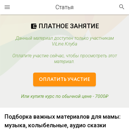
Статья
ПЛАТНОЕ ЗАНЯТИЕ
account_balance_wallet
Данный материал доступен только участникам
ViLine.Клуба
Оплатите участие сейчас, чтобы просмотреть этот
материал.
ОПЛАТИТЬ УЧАСТИЕ
Или купите курс по обычной цене - 7000₽
Подборка важных материалов для мамы:
музыка, колыбельные, аудио сказки