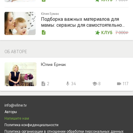
КЛУБ
Юлия Ермак
Подборка важных материалов для
мамы: сервисы для самостоятельно...
description
КЛУБ
7 000
i
ОБ АВТОРЕ
Юлия Ермак
description
2
mic
34
school
8
videocam
117
info@viline.tv
Авторы
Напишите нам
Политика конфиденциальности
Политика организации в отношении обработки персональных данных