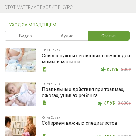
ЭТОТ МАТЕРИАЛ ВХОДИТ В КУРС
УХОД ЗА МЛАДЕНЦЕМ
Видео
Аудио
Статьи
Юлия Ермак
Список нужных и лишних покупок для
мамы и малыша
description
КЛУБ
300
i
Юлия Ермак
Правильные действия при травмах,
ожогах, ушибах ребенка
description
КЛУБ
3 600
i
Юлия Ермак
Собираем важных специалистов