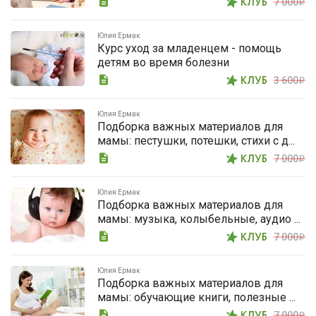
description
КЛУБ
7 000
i
Юлия Ермак
Курс уход за младенцем - помощь
детям во время болезни
description
КЛУБ
3 600
i
Юлия Ермак
Подборка важных материалов для
мамы: пестушки, потешки, стихи с д...
description
КЛУБ
7 000
i
Юлия Ермак
Подборка важных материалов для
мамы: музыка, колыбельные, аудио ...
description
КЛУБ
7 000
i
Юлия Ермак
Подборка важных материалов для
мамы: обучающие книги, полезные ...
description
7 000
i