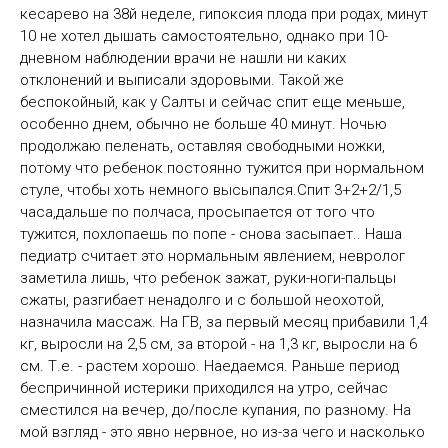
кесарево на 38й неделе, гипоксия плода при родах, минут
10 не хотел дышать самостоятельно, однако при 10-
дневном наблюдении врачи не нашли ни каких
отклонений и выписали здоровыми. Такой же
беспокойный, как у Салты и сейчас спит еще меньше,
особенно днем, обычно не больше 40 минут. Ночью
продолжаю пеленать, оставляя свободными ножки,
потому что ребенок постоянно тужится при нормальном
стуле, чтобы хоть немного высыпался.Спит 3+2+2/1,5
часа,дальше по полчаса, просыпается от того что
тужится, похлопаешь по попе - снова засыпает.. Наша
педиатр считает это нормальным явлением, невролог
заметила лишь, что ребенок зажат, руки-ноги-пальцы
сжаты, разгибает ненадолго и с большой неохотой,
назначила массаж. На ГВ, за первый месяц прибавили 1,4
кг, выросли на 2,5 см, за второй - на 1,3 кг, выросли на 6
см. Т.е. - растем хорошо. Наедаемся. Раньше период
беспричинной истерики приходился на утро, сейчас
сместился на вечер, до/после купания, по разному. На
мой взгляд - это явно нервное, но из-за чего и насколько