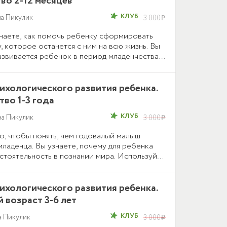
во 2-12 месяцев
КЛУБ
на Пикулик
3 000
i
знаете, как помочь ребенку сформировать
, которое останется с ним на всю жизнь. Вы
азвивается ребенок в период младенчества,
ужно от мамы.
хологического развития ребенка.
тво 1-3 года
КЛУБ
на Пикулик
3 000
i
, чтобы понять, чем годовалый малыш
младенца. Вы узнаете, почему для ребенка
стоятельность в познании мира. Используйте
расширять словарный запас, развивать память
тва малыша.
хологического развития ребенка.
возраст 3-6 лет
КЛУБ
а Пикулик
3 000
i