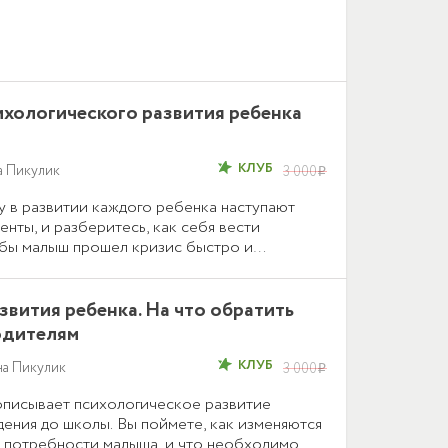
хологического развития ребенка
КЛУБ
а Пикулик
3 000
i
у в развитии каждого ребенка наступают
нты, и разберитесь, как себя вести
обы малыш прошел кризис быстро и
. Видео рассказывает об основных
ризисов года, трех и семи лет.
вития ребенка. На что обратить
одителям
КЛУБ
на Пикулик
3 000
i
описывает психологическое развитие
ения до школы. Вы поймете, как изменяются
 потребности малыша, и что необходимо