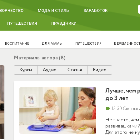
ВОРЧЕСТВО
МОДА И СТИЛЬ
ЗАРАБОТОК
ПУТЕШЕСТВИЯ
ПРАЗДНИКИ
ВОСПИТАНИЕ
ДЛЯ МАМЫ
ПУТЕШЕСТВИЯ
БЕРЕМЕННОС
Материалы автора (8)
Курсы
Аудио
Статья
Видео
Лучше, чем 
до 3 лет
videocam
13:30 Светлан
Не знаете, чем
развивашками?
Для этого не н
мелочей. А гла