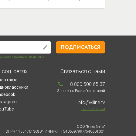
рмоничного развития.
ПОДПИСАТЬСЯ
тку своих персональных данных
 соц. сетях
Связаться с нами
контакте
8 800 500 65 37
дноклассники
Звонок по Росии бесплатный
acebook
nstagram
info@viline.tv
ouTube
напишите нам
ООО "ВилайнТв"
ОГРН 1155476136804 ИНН/КПП 5406597997/540601001