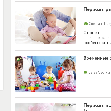
любыми домашн
домашних разви
Периоды ра
смотрите в наш
вы знаете, ком
поделитесь ссы
school
Светлана Пик
счастливых ро
С момента зач
развивается. 
особенностями
характеристику
периодах разви
него в каждом 
Временные р
videocam
02:23 Светлан
Периоды пси