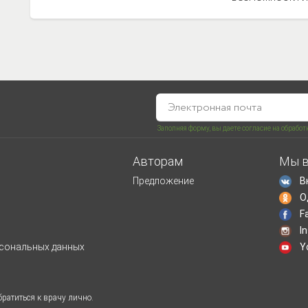
ребенку для га
Заполняя форму, вы даете согласие на обрабо
Авторам
Мы в
Предложение
В
О
F
I
рсональных данных
Y
ратиться к врачу лично.