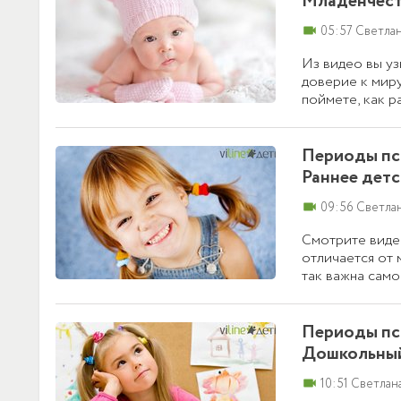
Младенчест
videocam
05:57 Светла
Из видео вы у
доверие к миру
поймете, как р
и что малышу н
Периоды пси
Раннее детс
videocam
09:56 Светла
Смотрите видео
отличается от 
так важна само
советы, чтобы 
и другие качес
Периоды пси
Дошкольный 
videocam
10:51 Светлан