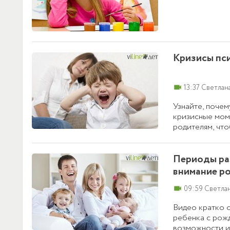
Кризисы пси
videocam
13:37 Светлан
Узнайте, почем
кризисные моме
родителям, чт
безболезненно
особенностях к
Периоды раз
внимание р
videocam
09:59 Светла
Видео кратко 
ребенка с рожд
возможности и