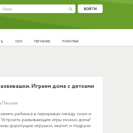
ВОЙТИ
search
ТЬ
СОН
ПИТАНИЕ
ПОКУПКИ
развивашки. Играем дома с детками
а Пикулик
 занять ребенка в перерывах между сном и
 Устроить развивающие игры можно дома!
ужны дорогущие игрушки, хватит и подручных
вное, простые игры можно совмещать с