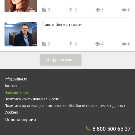
description
0
mic
0
school
5
videocam
0
Павел Зыгмантович
description
0
mic
0
school
4
videocam
0
Загрузить еще...
info@viline.tv
Авторы
Напишите нам
Политика конфиденциальности
Политика организации в отношении обработки персональных данных
Cookies
Полная версия
8 800 500 65 37