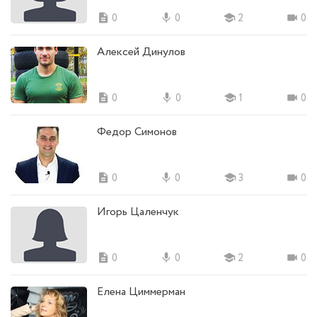
description
0
mic
0
school
2
videocam
0
Алексей Динулов
description
0
mic
0
school
1
videocam
0
Федор Симонов
description
0
mic
0
school
3
videocam
0
Игорь Цаленчук
description
0
mic
0
school
2
videocam
0
Елена Циммерман