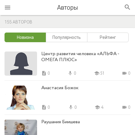
Авторы
155 АВТОРОВ
Новизна
Популярность
Рейтинг
Центр развития человека «АЛЬФА -
ОМЕГА ПЛЮС»
description
0
mic
0
school
51
videocam
0
Анастасия Божок
description
0
mic
0
school
4
videocam
0
Раушания Биишева