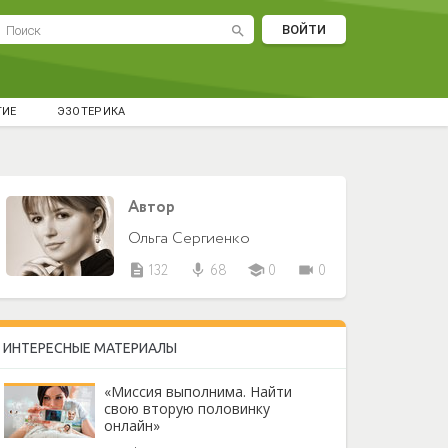
ВОЙТИ
search
ТИЕ
ЭЗОТЕРИКА
Автор
Ольга Сергиенко
description
132
mic
68
school
0
videocam
0
ИНТЕРЕСНЫЕ МАТЕРИАЛЫ
«Миссия выполнима. Найти
свою вторую половинку
онлайн»