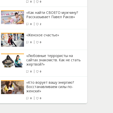
0
0
«Как найти СВОЕГО мужчину?
Рассказывает Павел Раков»
0
2
«Женское счастье»
0
0
«Любовные террористы на
сайтах знакомств. Как не стать
жертвой?»
0
0
«Кто ворует вашу энергию?
Восстанавливаем силы по-
женски!»
0
0