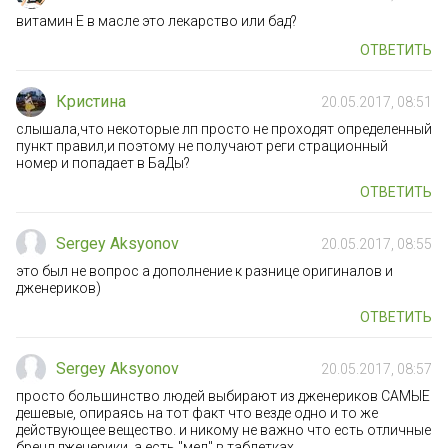
витамин Е в масле это лекарство или бад?
ОТВЕТИТЬ
Кристина
20.05.2017, 08:51
слышала,что некоторые лп просто не проходят определенный
пункт правил,и поэтому не получают реги страционный
номер и попадает в БаДы?
ОТВЕТИТЬ
Sergey Aksyonov
20.05.2017, 08:55
это был не вопрос а дополнение к разнице оригиналов и
дженериков)
ОТВЕТИТЬ
Sergey Aksyonov
20.05.2017, 08:57
просто большинство людей выбирают из дженериков САМЫЕ
дешевые, опираясь на тот факт что везде одно и то же
действующее вещество. и никому не важно что есть отличные
бренд дженерики, а есть "мел" в таблетках.