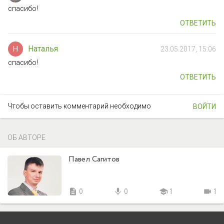
спасибо!
ОТВЕТИТЬ
Наталья
Н
23.05.2017, 15:06
спасибо!
ОТВЕТИТЬ
Чтобы оставить комментарий необходимо
ВОЙТИ
ОБ АВТОРЕ
Павел Сагитов
description
0
mic
0
school
1
videocam
1