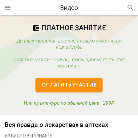
Видео
ПЛАТНОЕ ЗАНЯТИЕ
account_balance_wallet
Данный материал доступен только участникам
ViLine.Клуба
Оплатите участие сейчас, чтобы просмотреть этот
материал.
ОПЛАТИТЬ УЧАСТИЕ
Или купите курс по обычной цене - 299₽
Вся правда о лекарствах в аптеках
ИЗ ВИДЕО ВЫ УЗНАЕТЕ: