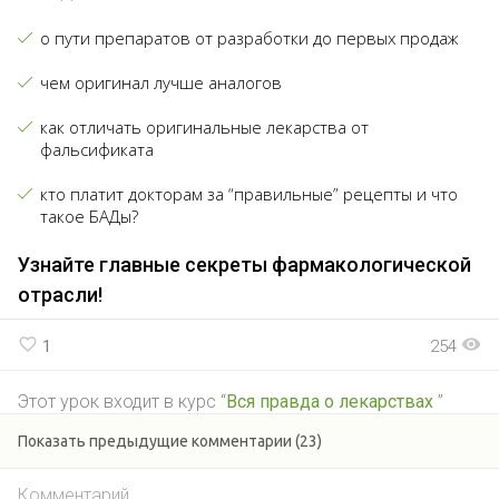
о пути препаратов от разработки до первых продаж
чем оригинал лучше аналогов
как отличать оригинальные лекарства от
фальсификата
кто платит докторам за “правильные” рецепты и что
такое БАДы?
Узнайте главные секреты фармакологической
отрасли!
favorite_border
visibility
1
254
Этот урок входит в курс “
Вся правда о лекарствах
”
Показать предыдущие комментарии (23)
Комментарий