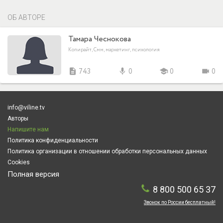
ОБ АВТОРЕ
Тамара Чеснокова
Копирайт, Смм, маркетинг, психология
description
743
mic
0
school
0
videocam
0
info@viline.tv
Авторы
Напишите нам
Политика конфиденциальности
Политика организации в отношении обработки персональных данных
Cookies
Полная версия
8 800 500 65 37
Звонок по России бесплатный!