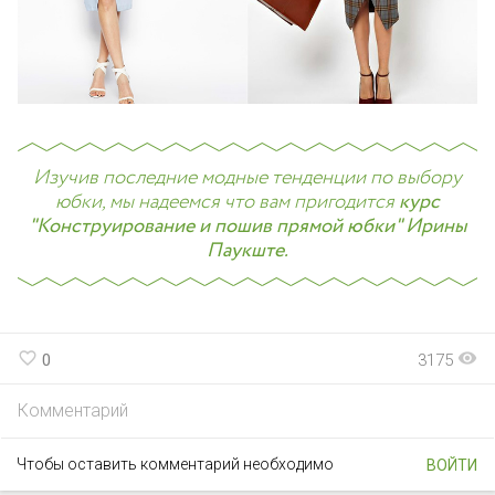
Изучив последние модные тенденции по выбору
юбки, мы надеемся что вам пригодится
курс
"Конструирование и пошив прямой юбки" Ирины
Паукште.
favorite_border
visibility
0
3175
Комментарий
Чтобы оставить комментарий необходимо
ВОЙТИ